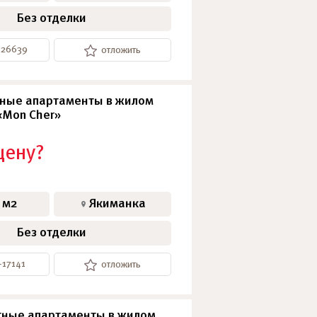
Без отделки
-26639
отложить
ные апартаменты в жилом
«Mon Cher»
цену?
 м2
Якиманка
Без отделки
-17141
отложить
ные апартаменты в жилом