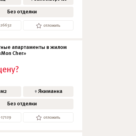
Без отделки
-26632
отложить
ные апартаменты в жилом
«Mon Cher»
цену?
 м2
Якиманка
Без отделки
-17129
отложить