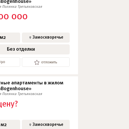
«Bogenhouse»
я
Полянка
Третьяковская
SkyView
00 000
АПАРТАМЕНТЫ
 м2
Замоскворечье
Без отделки
890
отложить
ные апартаменты в жилом
«Bogenhouse»
я
Полянка
Третьяковская
цену?
 м2
Замоскворечье