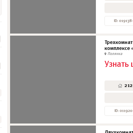
ID: 019138
Трехкомнат
комплексе 
Полянка
Узнать 
212
ID: 011920
Двухкомнат