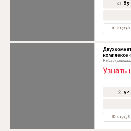
89
ID: 019138
Двухкомнат
комплексе 
Новокузнецка
Узнать 
92
ID: 019138