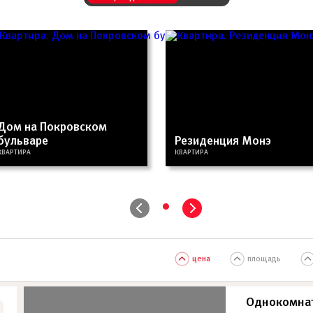
Дом на Покровском
бульваре
Резиденция Монэ
КВАРТИРА
КВАРТИРА
•
цена
площадь
Однокомна