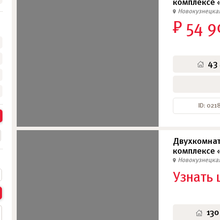
комплексе 
Новокузнецка
₽ 54 9
•
•
•
43
ID: 021
Двухкомнат
комплексе 
Новокузнецка
Узнать 
130