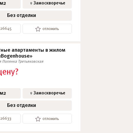
 м2
Замоскворечье
Без отделки
-26645
отложить
ные апартаменты в жилом
«Bogenhouse»
я
Полянка
Третьяковская
цену?
 м2
Замоскворечье
Без отделки
-26633
отложить