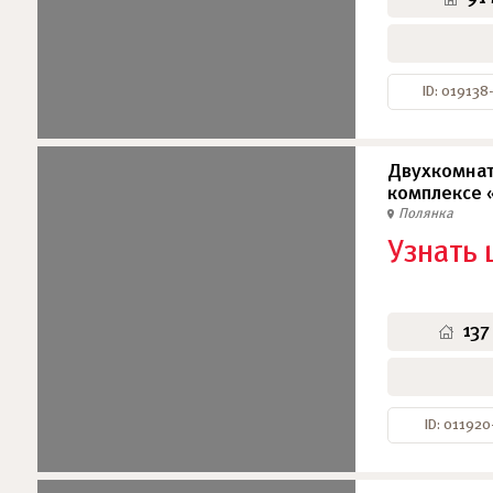
ID: 019138
Двухкомнат
комплексе 
Полянка
Узнать 
137
ID: 011920