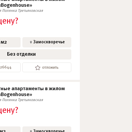
«Bogenhouse»
я
Полянка
Третьяковская
цену?
 м2
Замоскворечье
Без отделки
-26644
отложить
ные апартаменты в жилом
«Bogenhouse»
я
Полянка
Третьяковская
цену?
 м2
Замоскворечье