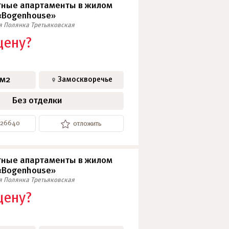
ные апартаменты в жилом
«Bogenhouse»
я
Полянка
Третьяковская
цену?
 м2
Замоскворечье
Без отделки
-26640
отложить
ные апартаменты в жилом
«Bogenhouse»
я
Полянка
Третьяковская
цену?