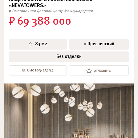
«NEVATOWERS»
Выставочная
Деловой центр
Международная
₽ 69 388 000
83 м2
Пресненский
Без отделки
ID: СИ0103-25194
отложить