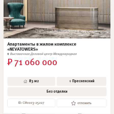
Апартаменты в жилом комплексе
«NEVATOWERS»
Выставочная
Деловой центр
Международная
₽ 71 060 000
83 м2
Пресненский
Без отделки
ID: СИ0103-25227
отложить