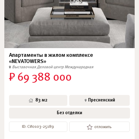
Апартаменты в жилом комплексе
«NEVATOWERS»
Выставочная
Деловой центр
Международная
₽ 69 388 000
83 м2
Пресненский
Без отделки
ID: СИ0103-25189
отложить