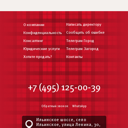
Написать директору
О компании
Сообщить об ошибке
Конфиденциальность
Консалтинг
Телеграм Город
Юридические услуги
Телеграм Загород
Хотите продать?
Контакты
+7 (495) 125-00-39
Обратный звонок
WhatsApp
Ильинское шоссе, село
Ильинское, улица Ленина, 30,