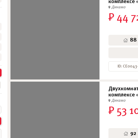
комплексе 
Динамо
₽ 44 7
•
•
•
88
ID: СЕ004
Двухкомнат
комплексе 
Динамо
₽ 53 1
92