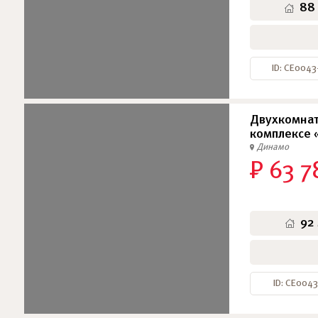
88
ID: СЕ004
Двухкомнат
комплексе 
Динамо
₽ 63 7
92
ID: СЕ0043