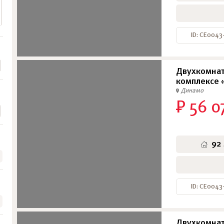
ID: СЕ004
Двухкомнат
комплексе 
Динамо
₽ 56 0
92
ID: СЕ004
Двухкомнат