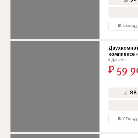
ID: СЕ0043
Двухкомнат
комплексе 
Динамо
₽ 59 9
88
ID: СЕ0043