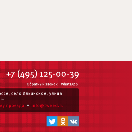
+7 (495) 125-00-39
Обратный звонок
WhatsApp
ссе, село Ильинское, улица
.1.
•
му проезда
info@tweed.ru