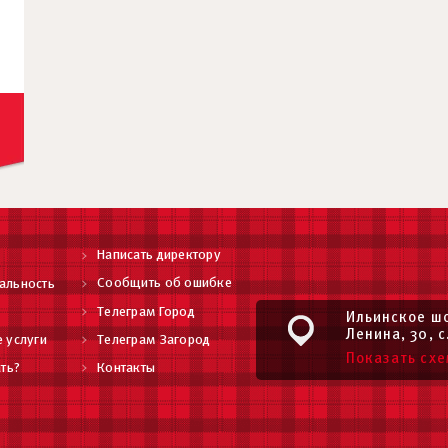
Написать директору
Сообщить об ошибке
альность
Телеграм Город
Ильинское шо
Ленина, 30, с
 услуги
Телеграм Загород
Показать схе
ть?
Контакты