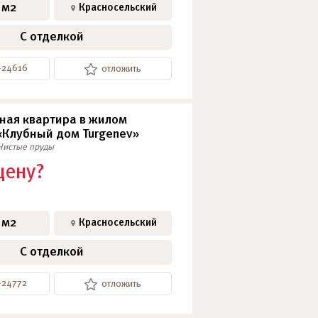
 м2
Красносельский
С отделкой
-24616
отложить
ная квартира в жилом
«Клубный дом Turgenev»
Чистые пруды
цену?
 м2
Красносельский
С отделкой
-24772
отложить