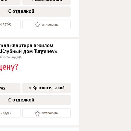
С отделкой
-15765
отложить
ная квартира в жилом
«Клубный дом Turgenev»
Чистые пруды
цену?
 м2
Красносельский
С отделкой
-24597
отложить