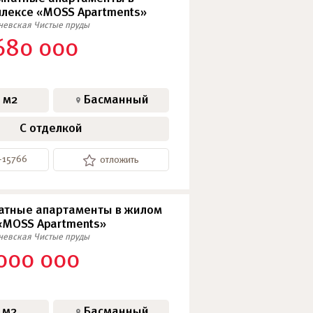
лексе «MOSS Apartments»
еневская
Чистые пруды
680 000
 м2
Басманный
С отделкой
-15766
отложить
атные апартаменты в жилом
«MOSS Apartments»
еневская
Чистые пруды
 000 000
 м2
Басманный