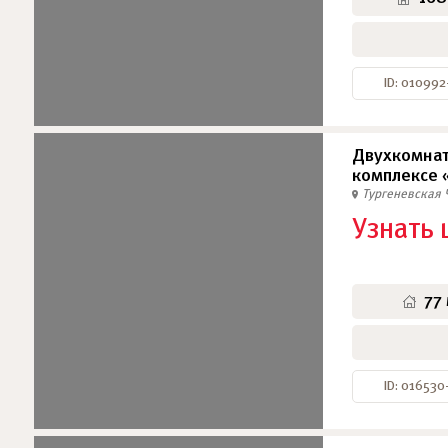
ID: 010992
Двухкомнат
комплексе 
Тургеневская
Узнать 
77
ID: 016530