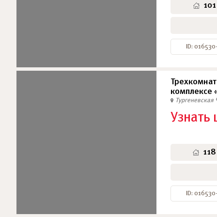
101
ID: 016530
Трехкомнат
комплексе 
Тургеневская
Узнать 
118
ID: 016530