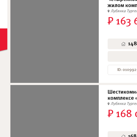
жилом комп
Лубянка
Тург
₽ 163 
148
ID: 010992
Шестикомн
комплексе 
Лубянка
Тург
₽ 168
168