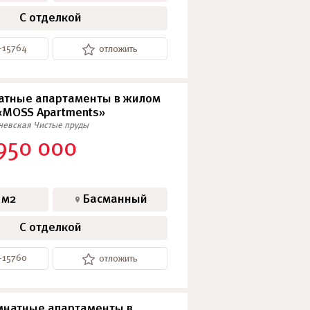
С отделкой
-15764
отложить
атные апартаменты в жилом
«MOSS Apartments»
еневская
Чистые пруды
950 000
 м2
Басманный
С отделкой
-15760
отложить
натные апартаменты в