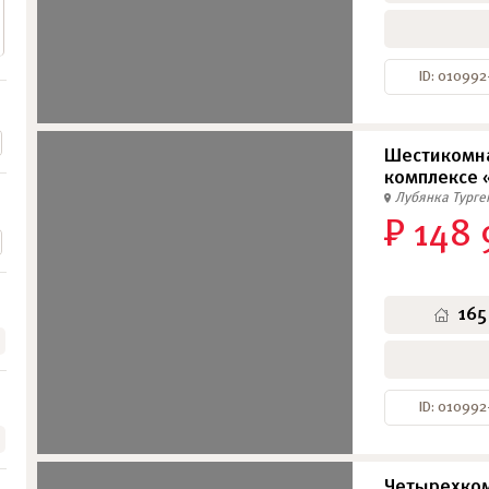
ID: 010992
Шестикомн
комплексе 
Лубянка
Тург
₽ 148 
165
ID: 010992
Четырехком