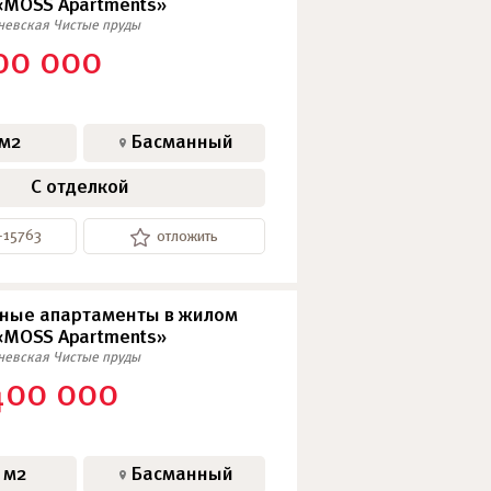
«MOSS Apartments»
еневская
Чистые пруды
SkyView
00 000
АПАРТАМЕНТЫ
 м2
Басманный
С отделкой
-15763
отложить
ные апартаменты в жилом
«MOSS Apartments»
еневская
Чистые пруды
400 000
 м2
Басманный