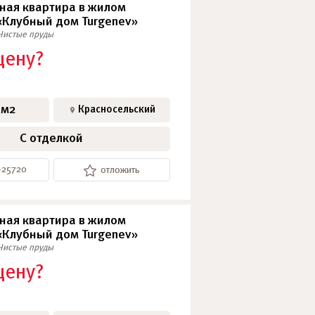
ная квартира в жилом
«Клубный дом Turgenev»
Чистые пруды
цену?
 м2
Красносельский
С отделкой
-25720
отложить
ная квартира в жилом
«Клубный дом Turgenev»
Чистые пруды
цену?