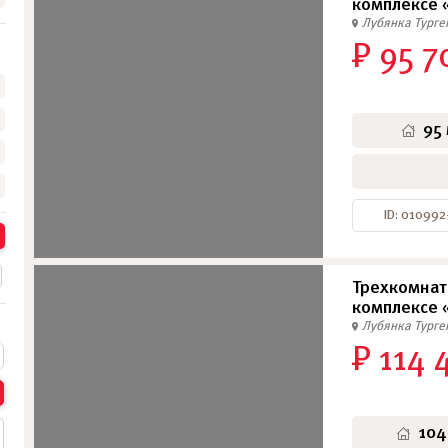
комплексе 
Лубянка
Тург
₽ 95 7
•
•
•
95
ID: 010992
Трехкомнат
комплексе 
Лубянка
Тург
₽ 114 
104