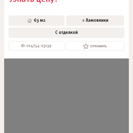
63 м2
Хамовники
С отделкой
ID: 014754-23139
отложить