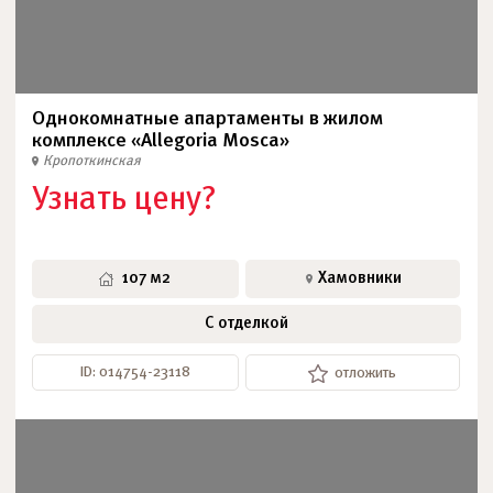
Однокомнатные апартаменты в жилом
комплексе «Allegoria Mosca»
Кропоткинская
Узнать цену?
107 м2
Хамовники
С отделкой
ID: 014754-23118
отложить