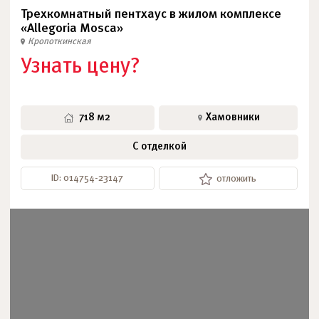
Трехкомнатный пентхаус в жилом комплексе
«Allegoria Mosca»
Кропоткинская
Узнать цену?
718 м2
Хамовники
С отделкой
ID: 014754-23147
отложить