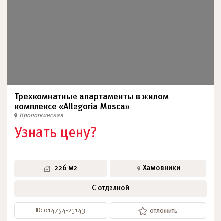
Трехкомнатные апартаменты в жилом
комплексе «Allegoria Mosca»
Кропоткинская
Узнать цену?
226 м2
Хамовники
С отделкой
ID: 014754-23143
отложить