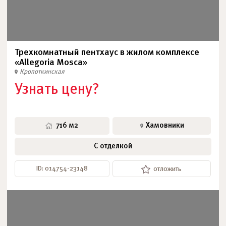
Трехкомнатный пентхаус в жилом комплексе
«Allegoria Mosca»
Кропоткинская
Узнать цену?
716 м2
Хамовники
С отделкой
ID: 014754-23148
отложить