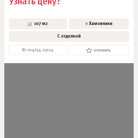
Узнать цену?
107 м2
Хамовники
С отделкой
ID: 014754-23124
отложить