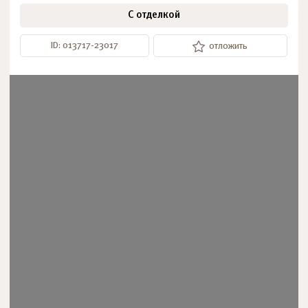
С отделкой
ID: 013717-23017
отложить