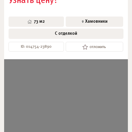
Узнать цену?
73 м2
Хамовники
С отделкой
ID: 014754-23890
отложить