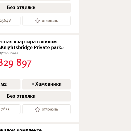
Без отделки
-25648
отложить
тная квартира в жилом
Knightsbridge Private park»
унзенская
829 897
 м2
Хамовники
Без отделки
4-7623
отложить
 жилом комплексе