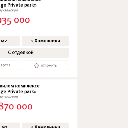
ge Private park»
унзенская
935 000
 м2
Хамовники
С отделкой
-29212
отложить
 жилом комплексе
ge Private park»
унзенская
 870 000
 м2
Хамовники