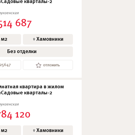
«Садовые кварталы-2
SkyView
унзенская
АПАРТАМЕНТЫ
514 687
 м2
Хамовники
Без отделки
-25647
отложить
натная квартира в жилом
«Садовые кварталы-2
унзенская
784 120
 м2
Хамовники