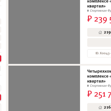
комплексе 
квартал»
Спортивная
Фр
₽ 239 
•
•
•
219
ID: Х0043
Четырехком
комплексе 
квартал»
Спортивная
Фр
₽ 251 
216