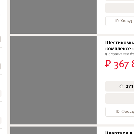
ID: Х0043
Шестикомна
комплексе «
Спортивная
Фр
₽ 367 
271
ID: Ф002
Квартира в