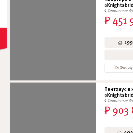
«Knightsbrid
Спортивная
Фр
₽ 451 
199
ID: Ф0024
Пентхаус в
«Knightsbrid
Спортивная
Фр
₽ 903
494