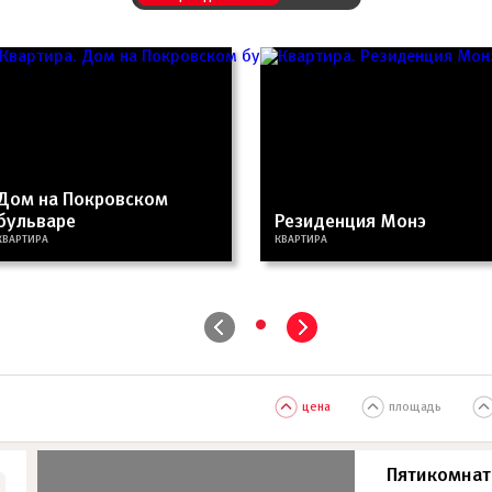
Дом на Покровском
бульваре
Резиденция Монэ
КВАРТИРА
КВАРТИРА
•
цена
площадь
Пятикомнат