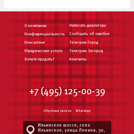
Написать директору
О компании
Сообщить об ошибке
Конфиденциальность
Консалтинг
Телеграм Город
Юридические услуги
Телеграм Загород
Хотите продать?
Контакты
+7 (495) 125-00-39
Обратный звонок
WhatsApp
Ильинское шоссе, село
Ильинское, улица Ленина, 30,