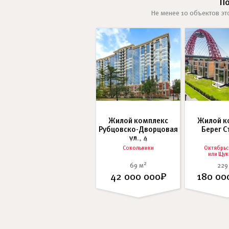
П
Не менее 10 объектов эт
Жилой комплекс
Жилой к
Рубцовско-Дворцовая
Берег 
ул., 4
Сокольники
Октябрьс
или
Щук
2
69 м
229
42 000 000₽
180 00