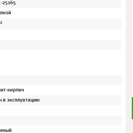
1-25165
елкой
2
ит-кирпич
н в эксплуатацию
мный