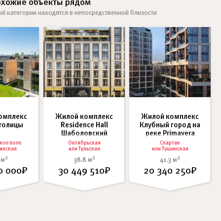
охожие объекты рядом
ой категории находятся в непосредственной близости
омплекс
Жилой комплекс
Жилой комплекс
Столицы
Residence Hall
Клубный город на
Шаболовский
реке Primavera
кое поле
Октябрьская
Спартак
инская
или
Тульская
или
Тушинская
2
2
2
 м
38.8 м
41.3 м
0 000₽
30 449 510₽
20 340 250₽