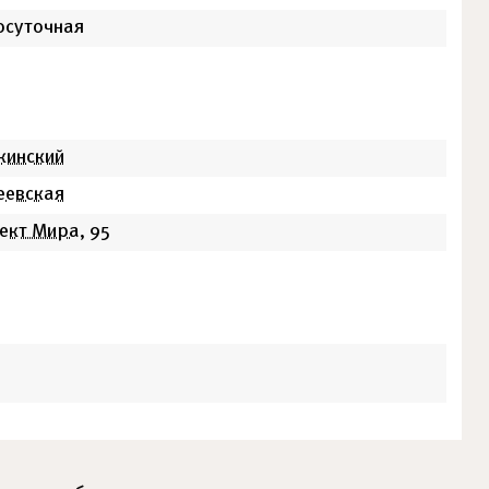
осуточная
кинский
еевская
ект Мира
, 95