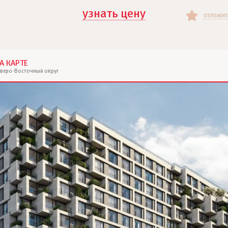
узнать цену
отложит
А КАРТЕ
еверо-Восточный округ