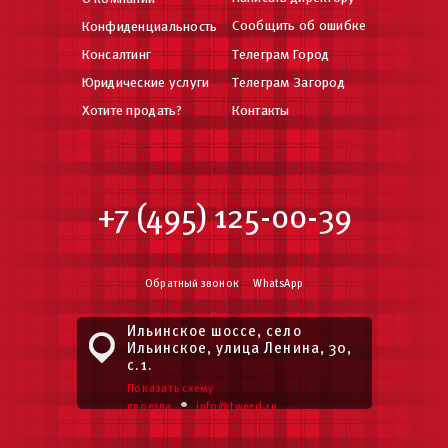
Сообщить об ошибке
Конфиденциальность
Консалтинг
Телеграм Город
Юридические услуги
Телеграм Загород
Хотите продать?
Контакты
+7 (495) 125-00-39
Обратный звонок
WhatsApp
Ильинское шоссе, село
Ильинское, улица Ленина, 30,
с.1.
Показать схему
•
проезда
info@tweed.ru