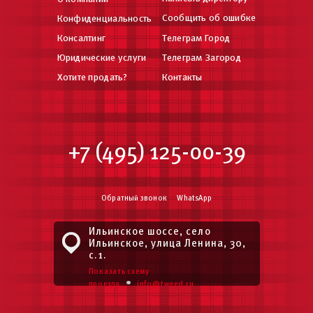
Сообщить об ошибке
Конфиденциальность
Консалтинг
Телеграм Город
Юридические услуги
Телеграм Загород
Хотите продать?
Контакты
+7 (495) 125-00-39
Обратный звонок
WhatsApp
Ильинское шоссе, село
Ильинское, улица Ленина, 30,
с.1.
Показать схему
•
проезда
info@tweed.ru