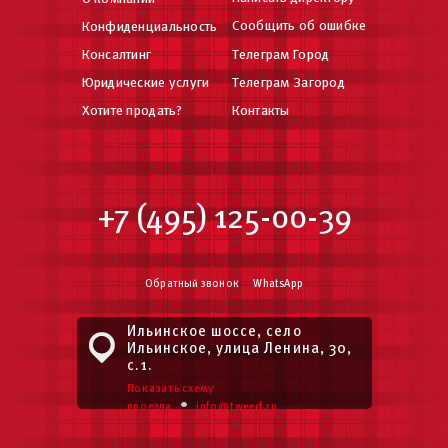
Сообщить об ошибке
Конфиденциальность
Консалтинг
Телеграм Город
Юридические услуги
Телеграм Загород
Хотите продать?
Контакты
+7 (495) 125-00-39
Обратный звонок
WhatsApp
Ильинское шоссе, село
Ильинское, улица Ленина, 30,
с.1.
Показать схему
•
проезда
info@tweed.ru