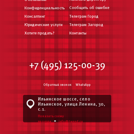
Сообщить об ошибке
Конфиденциальность
Консалтинг
Телеграм Город
Юридические услуги
Телеграм Загород
Хотите продать?
Контакты
+7 (495) 125-00-39
Обратный звонок
WhatsApp
Ильинское шоссе, село
Ильинское, улица Ленина, 30,
с.1.
Показать схему
•
проезда
info@tweed.ru