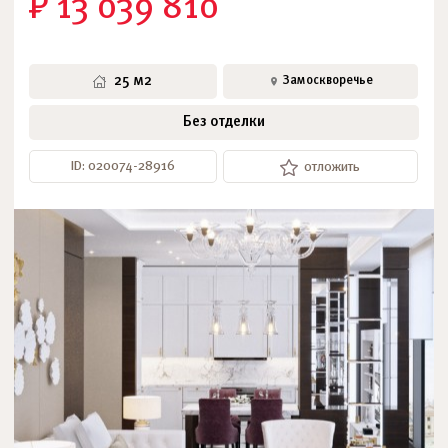
₽ 13 039 810
25 м2
Замоскворечье
Без отделки
ID: 020074-28916
отложить