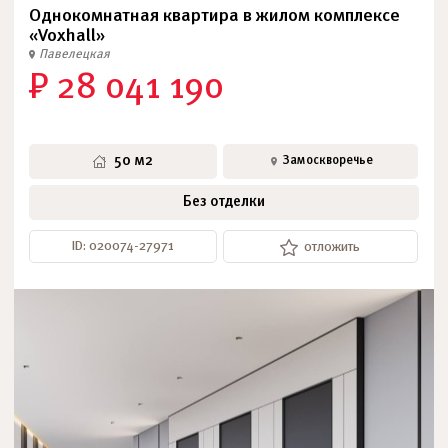
Однокомнатная квартира в жилом комплексе
«Voxhall»
Павелецкая
₽ 28 041 190
50 м2
Замоскворечье
Без отделки
ID: 020074-27971
отложить