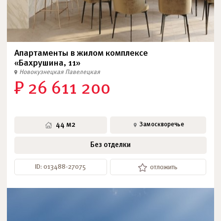
Апартаменты в жилом комплексе
«Бахрушина, 11»
Новокузнецкая
Павелецкая
₽ 26 611 200
44 м2
Замоскворечье
Без отделки
ID: 013488-27075
отложить