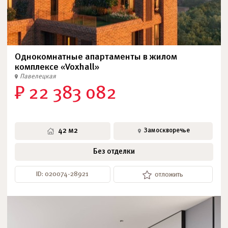
Однокомнатные апартаменты в жилом
комплексе «Voxhall»
Павелецкая
₽ 22 383 082
42 м2
Замоскворечье
Без отделки
ID: 020074-28921
отложить