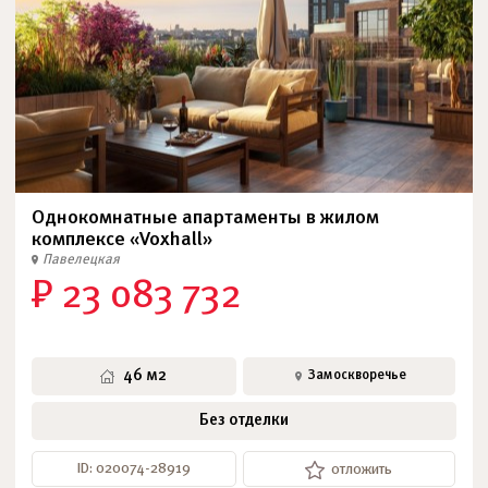
Однокомнатные апартаменты в жилом
комплексе «Voxhall»
Павелецкая
₽ 23 083 732
46 м2
Замоскворечье
Без отделки
ID: 020074-28919
отложить