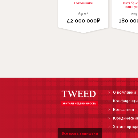
Сокольники
Октябрьс
или
Щук
2
69 м
229
42 000 000₽
180 00
О компании
Конфиденци
Консалтинг
Юридические
Хотите прода
Все права защищены