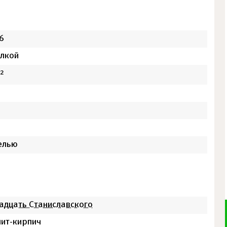
6
елкой
2
елью
адцать Станиславского
ит-кирпич