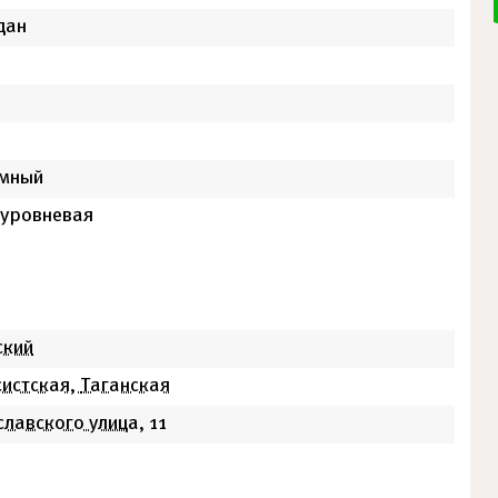
дан
мный
уровневая
ский
истская,
Таганская
славского улица
, 11