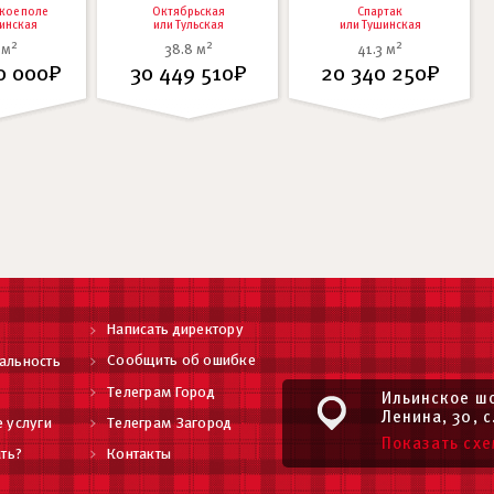
кое поле
Октябрьская
Спартак
инская
или
Тульская
или
Тушинская
2
2
2
 м
38.8 м
41.3 м
0 000₽
30 449 510₽
20 340 250₽
Написать директору
Сообщить об ошибке
альность
Телеграм Город
Ильинское шо
Ленина, 30, с
 услуги
Телеграм Загород
Показать схе
ть?
Контакты