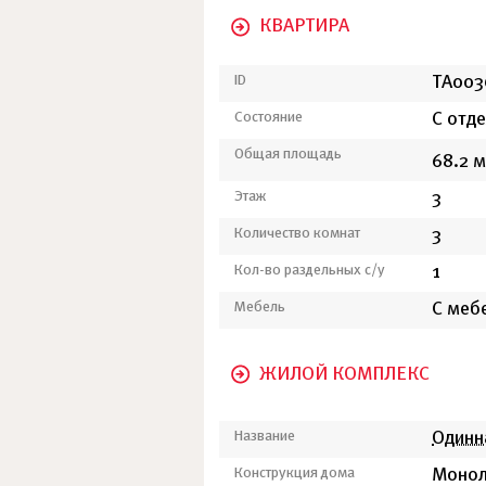
КВАРТИРА
ID
ТА003
Состояние
С отд
Общая площадь
68.2 м
Этаж
3
Количество комнат
3
Кол-во раздельных с/у
1
Мебель
С меб
ЖИЛОЙ КОМПЛЕКС
Название
Одинн
Конструкция дома
Монол