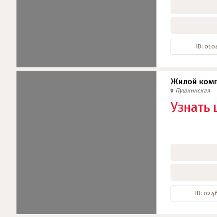
ID: 010
Жилой комп
Пушкинская
Узнать 
ID: 024