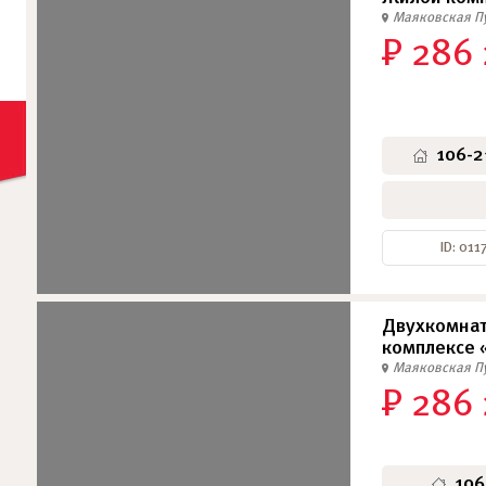
Маяковская
П
₽ 286
106-2
ID: 011
Двухкомнат
комплексе 
Маяковская
П
₽ 286
106