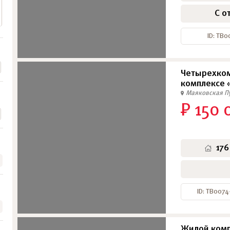
С о
ID: ТВ0
Четырехком
комплексе 
Маяковская
П
₽ 150 
176
ID: ТВ0074
Жилой комп