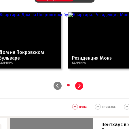
Дом на Покровском
бульваре
Резиденция Монэ
КВАРТИРА
КВАРТИРА
•
цена
площадь
Пентхаус в