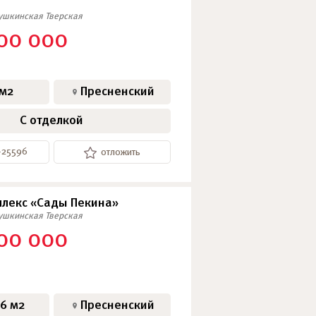
ушкинская
Тверская
SkyView
00 000
АПАРТАМЕНТЫ
 м2
Пресненский
С отделкой
-25596
отложить
лекс «Сады Пекина»
ушкинская
Тверская
00 000
76 м2
Пресненский