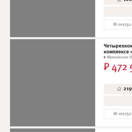
ID: 011752
Четырехком
комплексе 
Маяковская
П
₽ 472 
219
ID: 011752