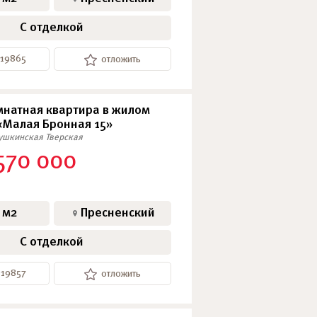
С отделкой
-19865
отложить
натная квартира в жилом
«Малая Бронная 15»
ушкинская
Тверская
570 000
 м2
Пресненский
С отделкой
-19857
отложить