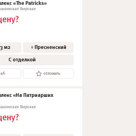
екс «The Patricks»
ушкинская
Тверская
цену?
13 м2
Пресненский
С отделкой
146
отложить
лекс «На Патриарших
ушкинская
Тверская
цену?