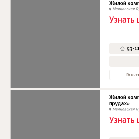
Жилой компл
Маяковская
П
Узнать 
53-1
ID: 021
Жилой комп
прудах»
Маяковская
П
Узнать 