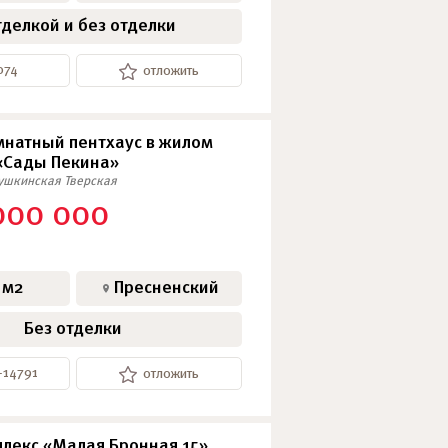
тделкой и без отделки
074
отложить
натный пентхаус в жилом
«Сады Пекина»
ушкинская
Тверская
000 000
 м2
Пресненский
Без отделки
-14791
отложить
лекс «Малая Бронная 15»