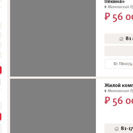
Пекина»
Маяковская
П
₽ 56 0
•
•
•
81
ID: ТВ0074
Жилой комп
Маяковская
П
₽ 56 0
81-1