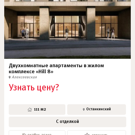
Двухкомнатные апартаменты в жилом
комплексе «Hill 8»
Алексеевская
Узнать цену?
111 м2
Останкинский
С отделкой