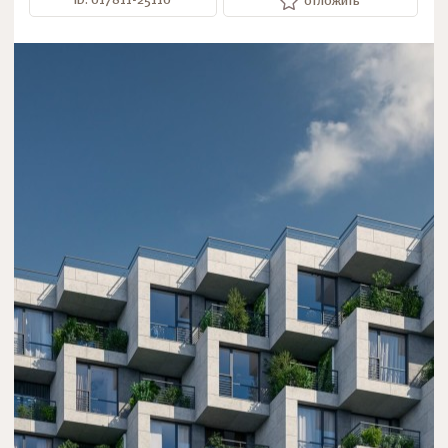
ID: 017811-25110
отложить