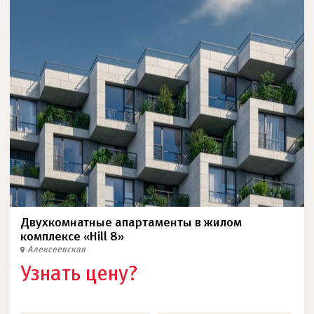
Двухкомнатные апартаменты в жилом
комплексе «Hill 8»
Алексеевская
Узнать цену?