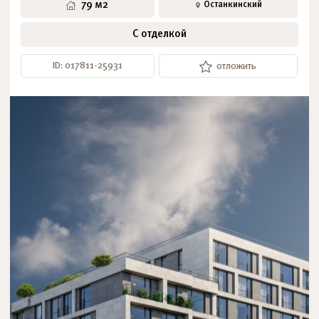
79 м2
Останкинский
С отделкой
ID: 017811-25931
отложить