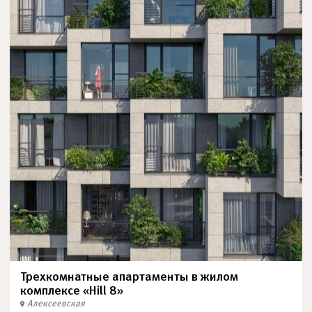
Трехкомнатные апартаменты в жилом
комплексе «Hill 8»
Алексеевская