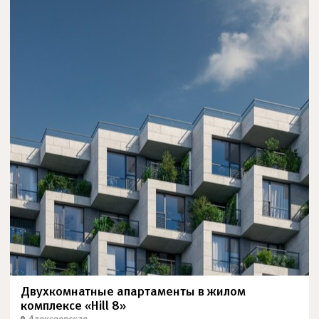
Двухкомнатные апартаменты в жилом
комплексе «Hill 8»