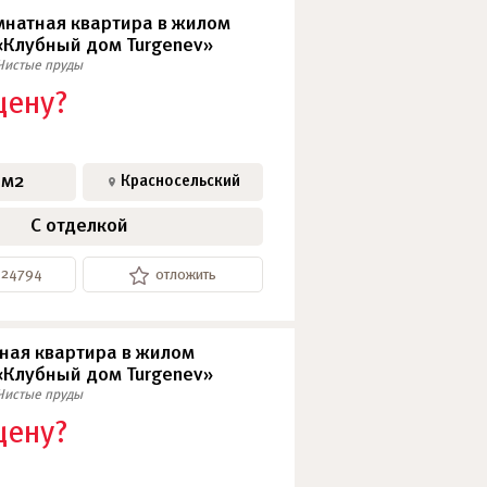
натная квартира в жилом
«Клубный дом Turgenev»
Чистые пруды
SkyView
цену?
АПАРТАМЕНТЫ
 м2
Красносельский
С отделкой
-24794
отложить
ная квартира в жилом
«Клубный дом Turgenev»
Чистые пруды
цену?