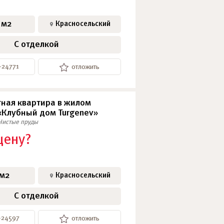
 м2
Красносельский
С отделкой
-24771
отложить
ная квартира в жилом
«Клубный дом Turgenev»
Чистые пруды
цену?
 м2
Красносельский
С отделкой
-24597
отложить