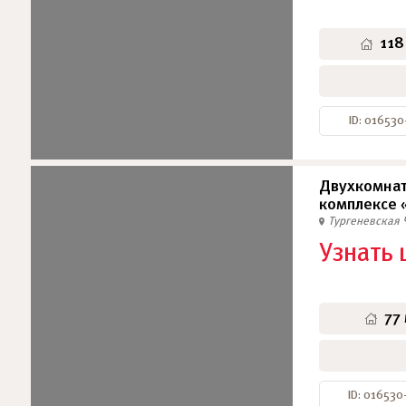
118
ID: 016530
Двухкомнат
комплексе 
Тургеневская
Узнать 
77
ID: 016530