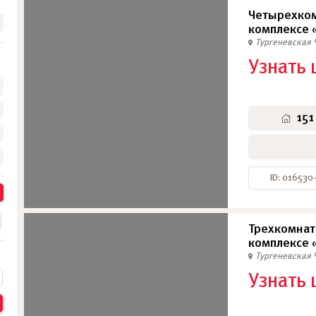
Четырехком
комплексе 
Тургеневская
Узнать 
•
•
•
151
ID: 016530
Трехкомнат
комплексе 
Тургеневская
Узнать 