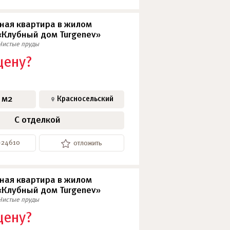
ная квартира в жилом
«Клубный дом Turgenev»
Чистые пруды
цену?
 м2
Красносельский
С отделкой
-24610
отложить
ная квартира в жилом
«Клубный дом Turgenev»
Чистые пруды
цену?