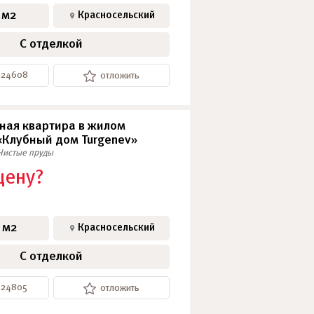
 м2
Красносельский
С отделкой
0-24608
отложить
ная квартира в жилом
«Клубный дом Turgenev»
Чистые пруды
цену?
 м2
Красносельский
С отделкой
-24805
отложить