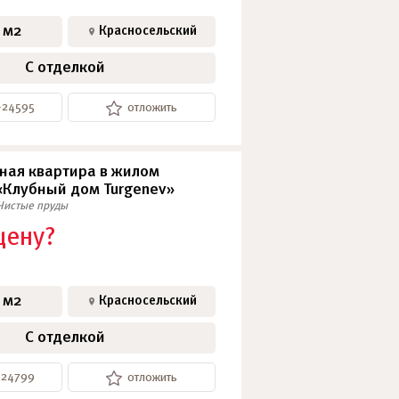
 м2
Красносельский
С отделкой
-24595
отложить
ная квартира в жилом
«Клубный дом Turgenev»
Чистые пруды
цену?
 м2
Красносельский
С отделкой
-24799
отложить