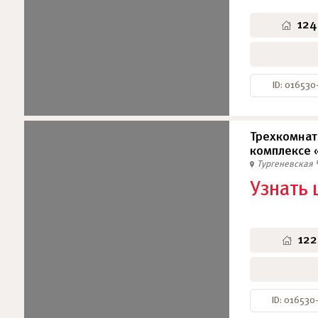
124
ID: 016530
Трехкомнат
комплексе 
Тургеневская
Узнать 
122
ID: 016530