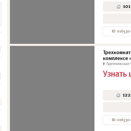
101
ID: 01653
Трехкомнат
комплексе 
Тургеневская
Узнать 
122
ID: 016530