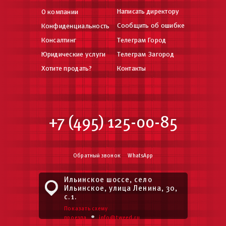
Написать директору
О компании
Сообщить об ошибке
Конфиденциальность
Консалтинг
Телеграм Город
Юридические услуги
Телеграм Загород
Хотите продать?
Контакты
+7 (495) 125-00-85
Обратный звонок
WhatsApp
Ильинское шоссе, село
Ильинское, улица Ленина, 30,
с.1.
Показать схему
•
проезда
info@tweed.ru