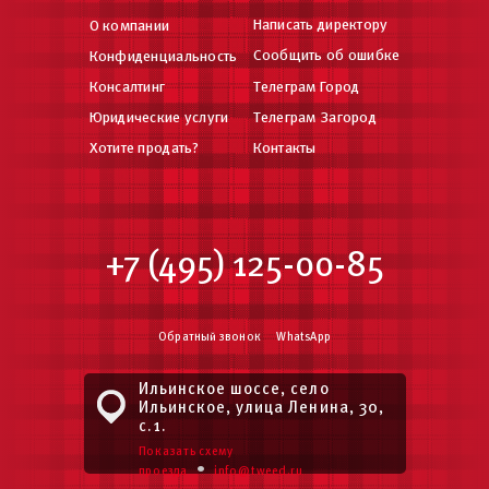
Написать директору
О компании
Сообщить об ошибке
Конфиденциальность
Консалтинг
Телеграм Город
Юридические услуги
Телеграм Загород
Хотите продать?
Контакты
+7 (495) 125-00-85
Обратный звонок
WhatsApp
Ильинское шоссе, село
Ильинское, улица Ленина, 30,
с.1.
Показать схему
•
проезда
info@tweed.ru