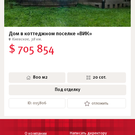
Дом в коттеджном поселке «ВИК»
Киевское, 38 км.
$ 705 854
800 м2
20 сот.
Под отделку
ID: 015806
отложить
Написать директору
О компании