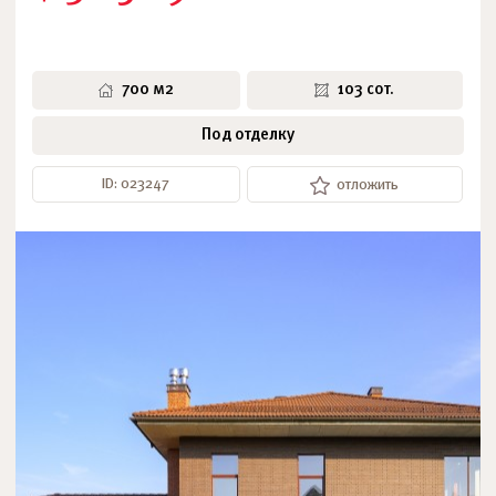
700 м2
103 сот.
Под отделку
ID: 023247
отложить