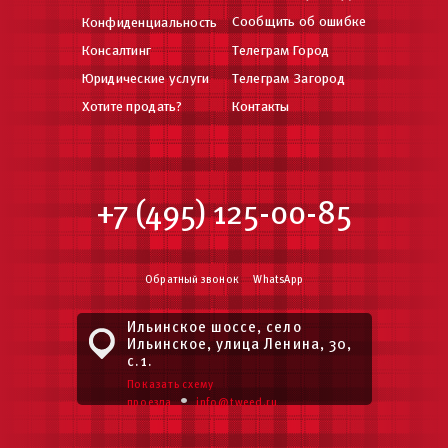
Сообщить об ошибке
Конфиденциальность
Консалтинг
Телеграм Город
Юридические услуги
Телеграм Загород
Хотите продать?
Контакты
+7 (495) 125-00-85
Обратный звонок
WhatsApp
Ильинское шоссе, село
Ильинское, улица Ленина, 30,
с.1.
Показать схему
•
проезда
info@tweed.ru