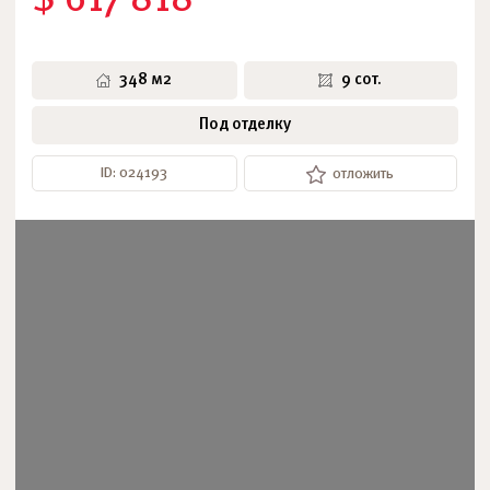
$ 617 818
348 м2
9 сот.
Под отделку
ID: 024193
отложить