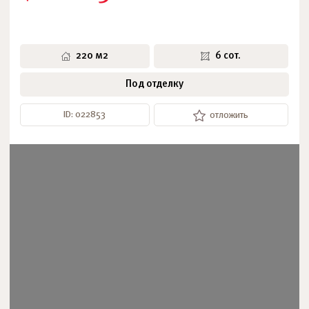
220 м2
6 сот.
Под отделку
ID: 022853
отложить