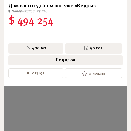
Дом в коттеджном поселке «Кедры»
Новорижское, 23 км.
$ 494 254
400 м2
50 сот.
Под ключ
ID: 013195
отложить