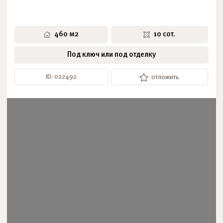
460 м2
10 сот.
Под ключ или под отделку
ID: 022492
отложить