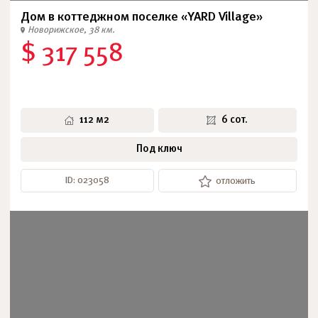
Дом в коттеджном поселке «YARD Village»
Новорижское, 38 км.
$ 317 558
112 м2
6 сот.
Под ключ
ID: 023058
отложить