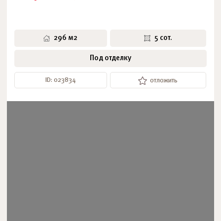
296 м2
5 сот.
Под отделку
ID: 023834
отложить