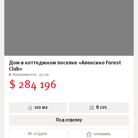
Дом в коттеджном поселке «Алексино Forest
Club»
Новорижское, 35 км.
$ 284 196
110 м2
8 сот.
Под отделку
ID: 023916
отложить