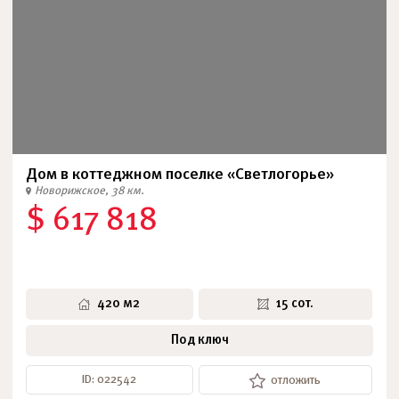
Дом в коттеджном поселке «Светлогорье»
Новорижское, 38 км.
$ 617 818
420 м2
15 сот.
Под ключ
ID: 022542
отложить