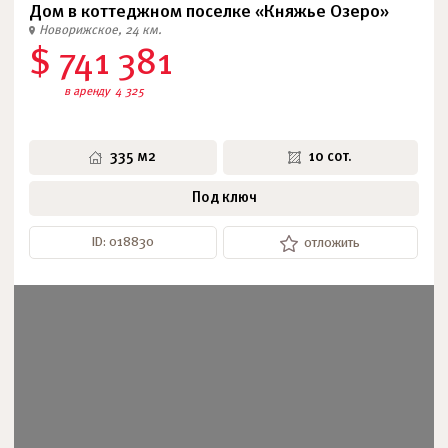
Дом в коттеджном поселке «Княжье Озеро»
Новорижское, 24 км.
$ 741 381
в аренду
4 325
335 м2
10 сот.
Под ключ
ID: 018830
отложить