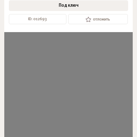
Под ключ
ID: 012693
отложить