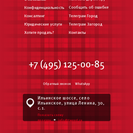
Сообщить об ошибке
Конфиденциальность
Консалтинг
Телеграм Город
Юридические услуги
Телеграм Загород
Хотите продать?
Контакты
+7 (495) 125-00-85
Обратный звонок
WhatsApp
Ильинское шоссе, село
Ильинское, улица Ленина, 30,
с.1.
Показать схему
•
проезда
info@tweed.ru