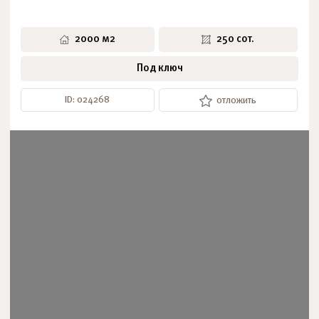
2000 м2
250 сот.
Под ключ
ID: 024268
отложить