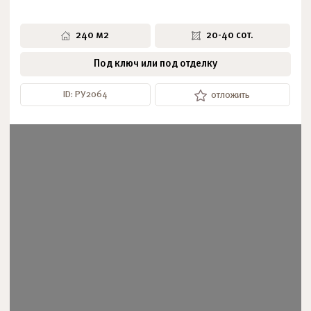
240 м2
20-40 сот.
Под ключ или под отделку
ID: РУ2064
отложить