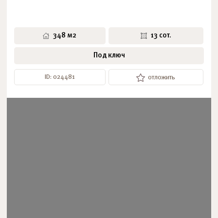
348 м2
13 сот.
Под ключ
ID: 024481
отложить