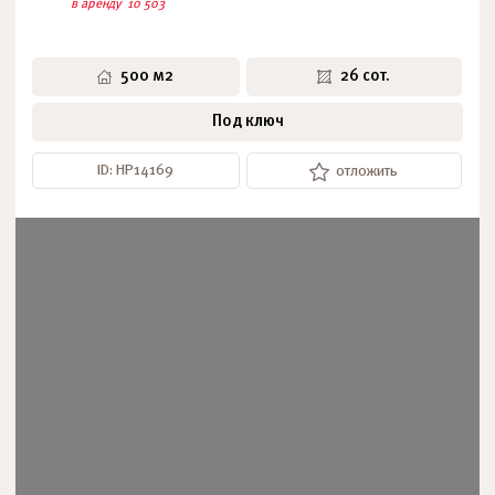
в аренду
10 503
500 м2
26 сот.
Под ключ
ID: НР14169
отложить