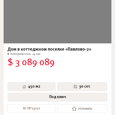
Дом в коттеджном поселке «Павлово-2»
Новорижское, 14 км.
$ 3 089 089
450 м2
30 сот.
Под ключ
ID: НР14112
отложить