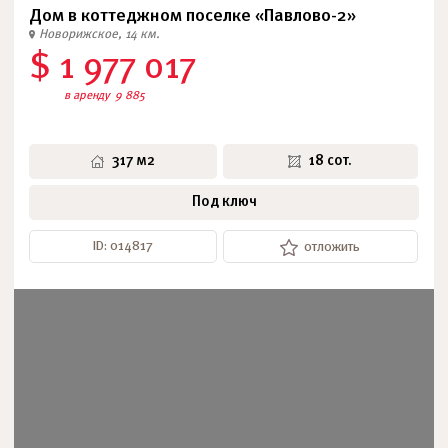
Дом в коттеджном поселке «Павлово-2»
Новорижское, 14 км.
$ 1 977 017
в аренду
9 885
317 м2
18 сот.
Под ключ
ID: 014817
отложить