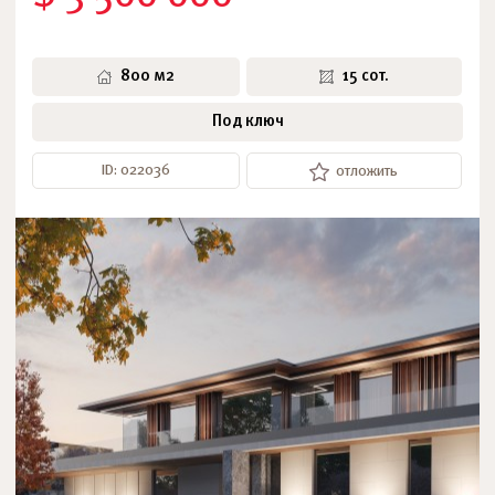
800 м2
15 сот.
Под ключ
ID: 022036
отложить