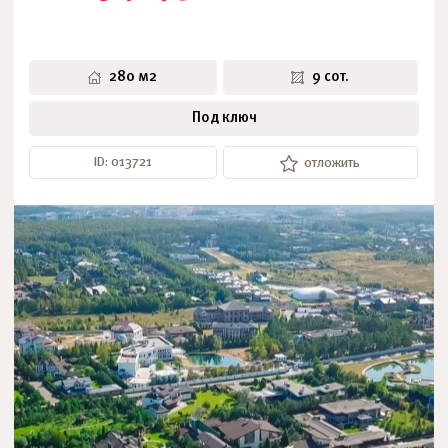
280 м2
9 сот.
Под ключ
ID: 013721
отложить