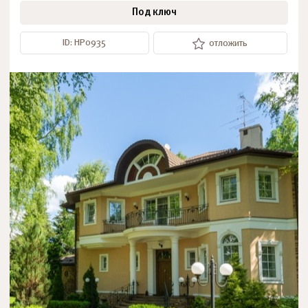
Под ключ
ID: НР0935
отложить