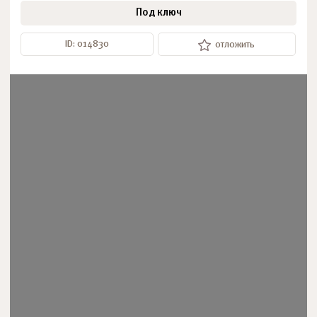
Под ключ
ID: 014830
отложить