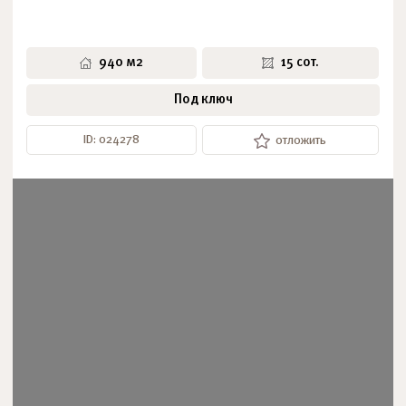
940 м2
15 сот.
Под ключ
ID: 024278
отложить