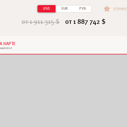
USD
EUR
РУБ
отложит
от 1 911 315 $
от 1 887 742 $
А КАРТЕ
льинское