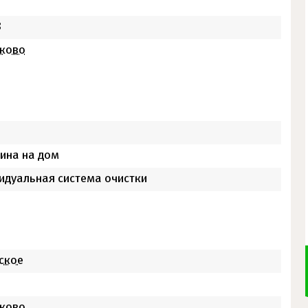
8
ково
ина на дом
идуальная система очистки
ское
ково