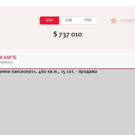
USD
EUR
РУБ
отложит
$ 737 010
А КАРТЕ
алужское