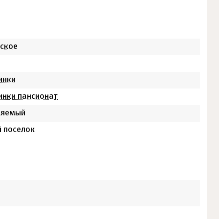
ское
инки
инки пансионат
няемый
 поселок