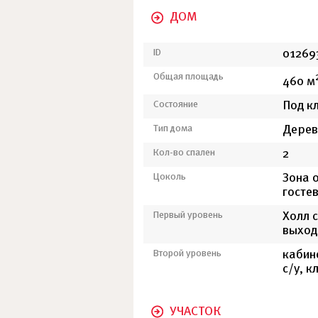
ДОМ
ID
01269
Общая площадь
460 м
Состояние
Под к
Тип дома
Дерев
Кол-во спален
2
Цоколь
Зона о
госте
Первый уровень
Холл с
выход
Второй уровень
кабине
с/у, к
УЧАСТОК