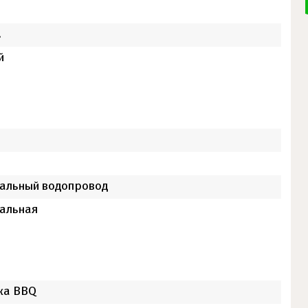
.
й
альный водопровод
альная
ка BBQ