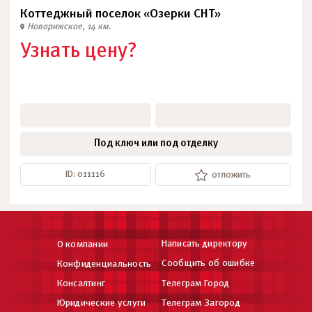
Коттеджный поселок «Озерки СНТ»
Новорижское, 14 км.
Узнать цену?
Под ключ или под отделку
ID: 011116
отложить
Написать директору
О компании
Сообщить об ошибке
Конфиденциальность
Консалтинг
Телеграм Город
Юридические услуги
Телеграм Загород