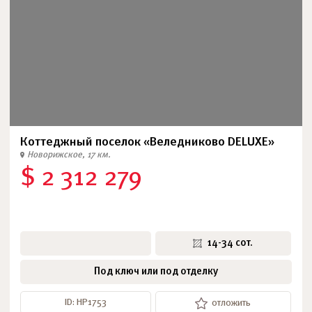
Коттеджный поселок «Веледниково DELUXE»
Новорижское, 17 км.
$ 2 312 279
14-34 сот.
Под ключ или под отделку
ID: НР1753
отложить