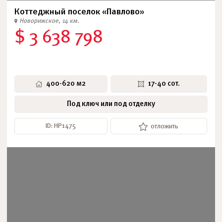
Коттеджный поселок «Павлово»
Новорижское, 14 км.
$ 3 638 798
400-620 м2
17-40 сот.
Под ключ или под отделку
ID: НР1475
отложить