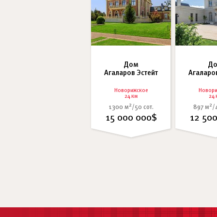
Дом
Д
Агаларов Эстейт
Агаларо
Новорижское
Новори
24 км
24 
2
2
1300 м
/50 сот.
897 м
/
15 000 000$
12 50