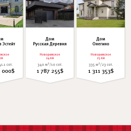
ом
Дом
Дом
в Эстейт
Русская Деревня
Онегино
жское
Новорижское
Новорижское
км
24 км
25 км
2
2
41.1 сот.
340 м
/10 сот.
335 м
/23 сот.
0 000$
1 787 255$
1 311 353$