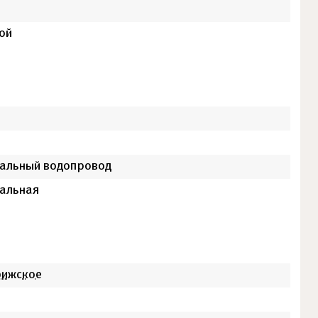
ой
альный водопровод
альная
ижское