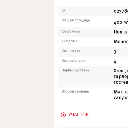
ID
02378
Общая площадь
400 м
Состояние
Под к
Тип дома
Монол
Кол-во с/у
3
Кол-во спален
4
Первый уровень
Холл, 
гарде
госте
Второй уровень
Мастер
сануз
УЧАСТОК