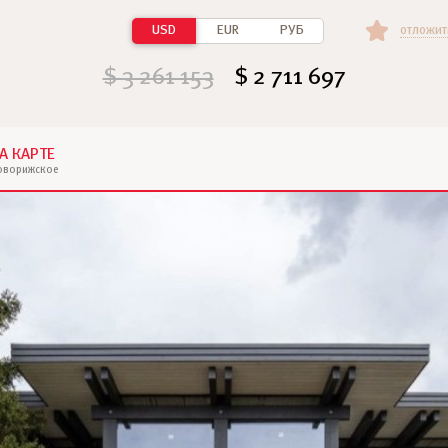
USD
EUR
РУБ
отложит
$ 3 261 153
$ 2 711 697
А КАРТЕ
оворижское