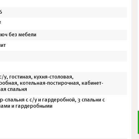
6
2
люч без мебели
ит
с/у, гостиная, кухня-столовая,
робная, котельная-постирочная, кабинет-
вая спальня
-спальня с с/у и гардеробной, 3 спальни с
лами и гардеробными