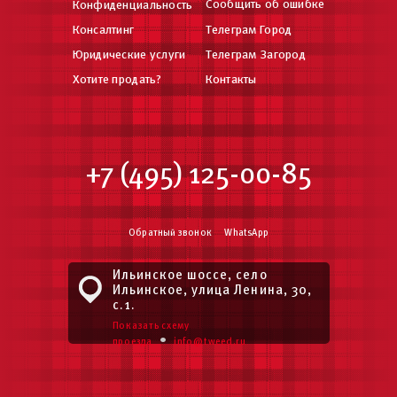
Сообщить об ошибке
Конфиденциальность
Консалтинг
Телеграм Город
Юридические услуги
Телеграм Загород
Хотите продать?
Контакты
+7 (495) 125-00-85
Обратный звонок
WhatsApp
Ильинское шоссе, село
Ильинское, улица Ленина, 30,
с.1.
Показать схему
•
проезда
info@tweed.ru