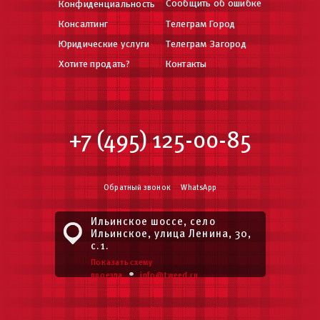
Сообщить об ошибке
Конфиденциальность
Консалтинг
Телеграм Город
Юридические услуги
Телеграм Загород
Хотите продать?
Контакты
+7 (495) 125-00-85
Обратный звонок
WhatsApp
Ильинское шоссе, село
Ильинское, улица Ленина, 30,
с.1.
Показать схему
•
проезда
info@tweed.ru