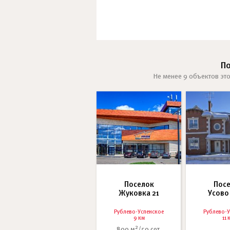
П
Не менее 9 объектов это
Поселок
Пос
Жуковка 21
Усово
Рублево-Успенское
Рублево-У
9 км
11 
2
800 м
/50 сот.