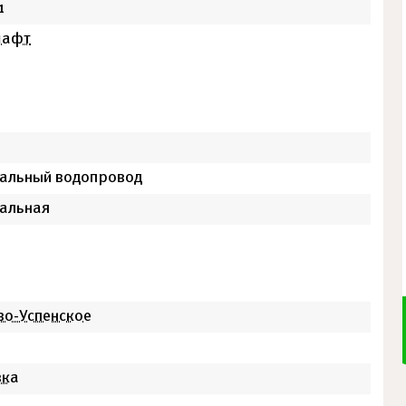
1
шафт
альный водопровод
альная
во-Успенское
вка