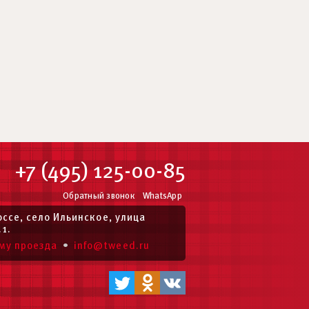
+7 (495) 125-00-85
Обратный звонок
WhatsApp
ссе, село Ильинское, улица
.1.
•
му проезда
info@tweed.ru