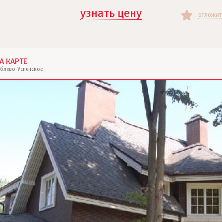
узнать цену
отложит
А КАРТЕ
ублево-Успенское