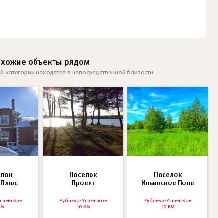
охожие объекты рядом
й категории находятся в непосредственной близости
елок
Поселок
Поселок
 Плюс
Проект
Ильинское Поле
спенское
Рублево-Успенское
Рублево-Успенское
км
10 км
10 км