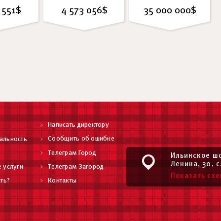
 551$
4 573 056$
35 000 000$
Написать директору
Сообщить об ошибке
альность
Телеграм Город
Ильинское шо
Ленина, 30, с
 услуги
Телеграм Загород
Показать схе
ть?
Контакты