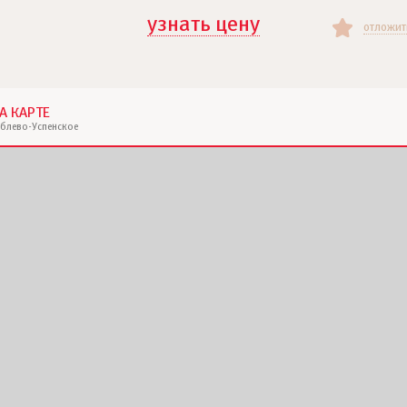
узнать цену
отложит
А КАРТЕ
ублево-Успенское