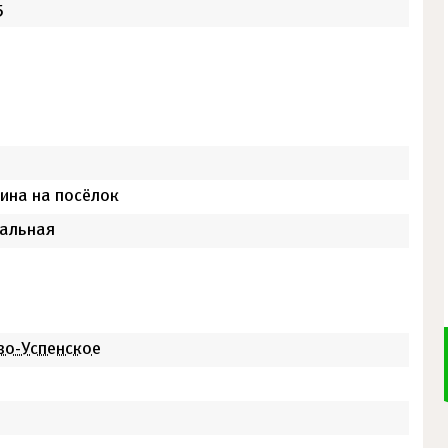
5
ина на посёлок
альная
во-Успенское