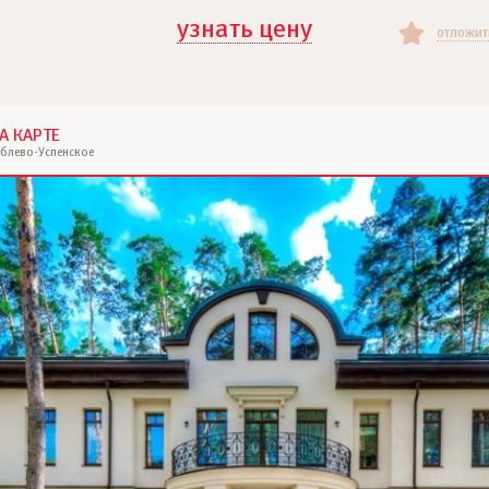
узнать цену
отложит
А КАРТЕ
ублево-Успенское