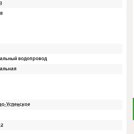
3
м
альный водопровод
альная
во-Успенское
-2