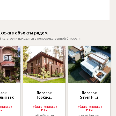
охожие объекты рядом
й категории находятся в непосредственной близости
елок
Поселок
Поселок
ный век
Горки-21
Seven Hills
спенское
Рублево-Успенское
Рублево-Успенское
км
15 км
15 км
2
2
538 м
/19 сот.
370 м
/20 сот.