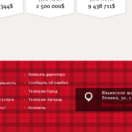
 344$
2 500 000$
9 438 711$
Написать директору
Сообщить об ошибке
альность
Телеграм Город
Ильинское шо
Ленина, 30, с
 услуги
Телеграм Загород
Показать схе
ть?
Контакты