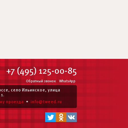
+7 (495) 125-00-85
Обратный звонок
WhatsApp
ссе, село Ильинское, улица
.1.
•
му проезда
info@tweed.ru