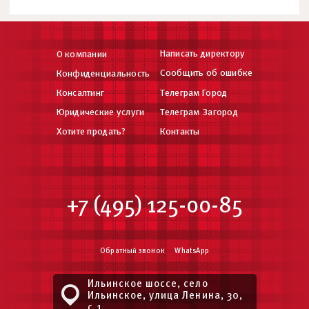
Написать директору
О компании
Сообщить об ошибке
Конфиденциальность
Консалтинг
Телеграм Город
Юридические услуги
Телеграм Загород
Хотите продать?
Контакты
+7 (495) 125-00-85
Обратный звонок
WhatsApp
Ильинское шоссе, село
Ильинское, улица Ленина, 30,
с.1.