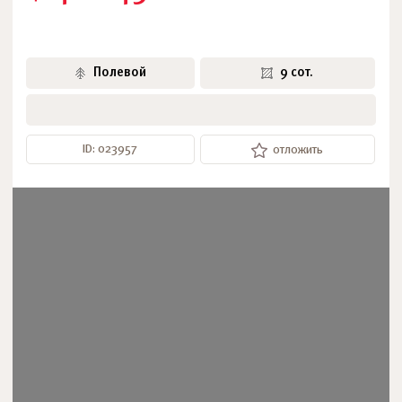
Полевой
9 сот.
ID: 023957
отложить