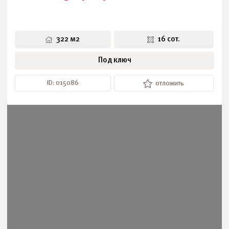
322 м2
16 сот.
Под ключ
ID: 015086
отложить