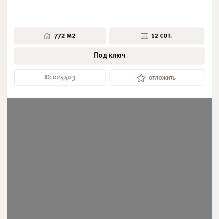
772 м2
12 сот.
Под ключ
ID: 024403
отложить