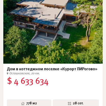
Дом в коттеджном поселке «Курорт ПИРогово»
Осташковское, 20 км.
$ 4 633 634
778 м2
28 сот.