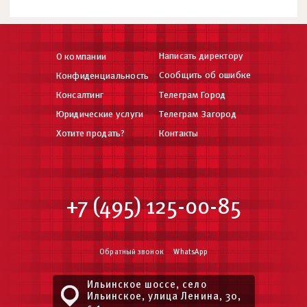
Написать директору
О компании
Сообщить об ошибке
Конфиденциальность
Консалтинг
Телеграм Город
Юридические услуги
Телеграм Загород
Хотите продать?
Контакты
+7 (495) 125-00-85
Обратный звонок
WhatsApp
Ильинское шоссе, село
Ильинское, улица Ленина, 30,