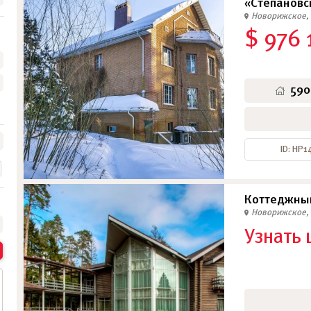
«Степановс
Новорижское, 
$ 976 
•
•
•
590
ID: НР1
Коттеджный
Новорижское, 
Узнать 