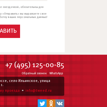
е звездочкой, обязательны для
у «Отправить» вы выражаете свое
ботку ваших персональных данных!
РАВИТЬ
+7 (495) 125-00-85
Обратный звонок
WhatsApp
ссе, село Ильинское, улица
.1.
•
му проезда
info@tweed.ru