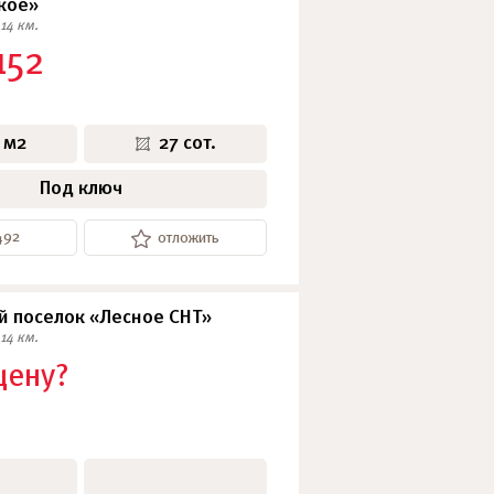
кое»
14 км.
152
 м2
27 сот.
Под ключ
492
отложить
 поселок «Лесное СНТ»
14 км.
цену?