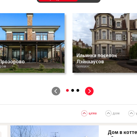
Ильинка поселок
Прозорово
Лэйнхаусов
ДОМ
ТАУНХАУС
•
•
•
цена
дом
Дом в котт