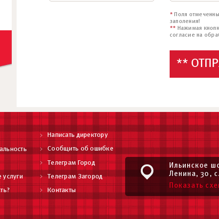
*
Поля отмеченны
заполения!
**
Нажимая кнопк
согласие на обра
** ОТП
Написать директору
Сообщить об ошибке
альность
Телеграм Город
Ильинское шо
Ленина, 30, с
 услуги
Телеграм Загород
Показать схе
ть?
Контакты