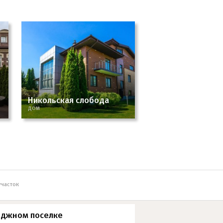
Никольская слобода
Новорижский
ДОМ
ДОМ
участок
еджном поселке