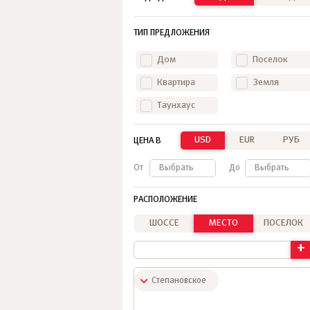
ТИП ПРЕДЛОЖЕНИЯ
Дом
Поселок
Квартира
Земля
Таунхаус
USD
EUR
РУБ
ЦЕНА В
От
Выбрать
До
Выбрать
РАСПОЛОЖЕНИЕ
ШОССЕ
МЕСТО
ПОСЕЛОК
+
Степановское