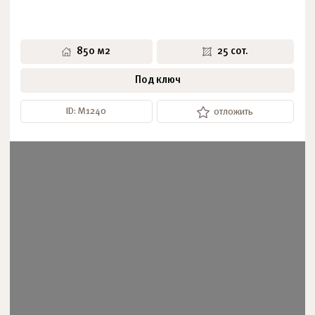
850 м2
25 сот.
Под ключ
ID: М1240
отложить