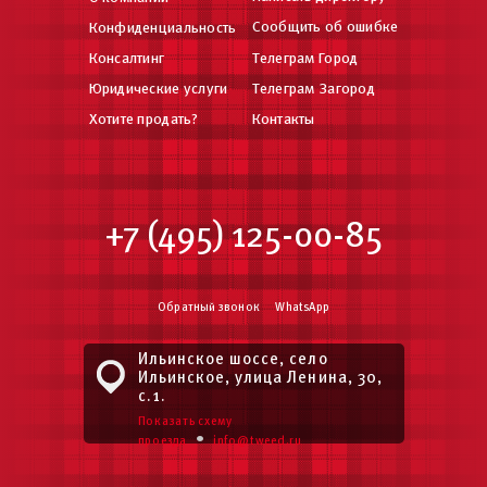
Сообщить об ошибке
Конфиденциальность
Консалтинг
Телеграм Город
Юридические услуги
Телеграм Загород
Хотите продать?
Контакты
+7 (495) 125-00-85
Обратный звонок
WhatsApp
Ильинское шоссе, село
Ильинское, улица Ленина, 30,
с.1.
Показать схему
•
проезда
info@tweed.ru