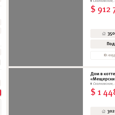
Сколковское, 
$ 912 
•
•
•
350
Под
ID: 015
Дом в котт
«Мещерски
Сколковское, 
$ 1 44
302