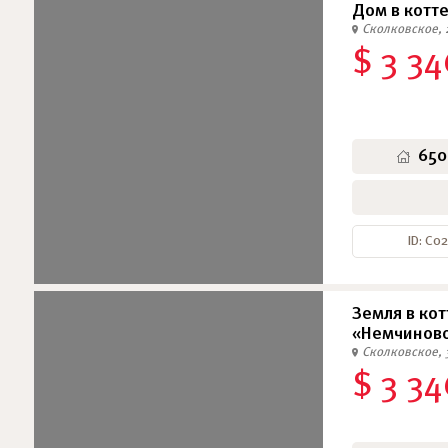
Дом в котт
Сколковское, 
$ 3 34
650
ID: С0
Земля в ко
«Немчинов
Сколковское, 
$ 3 34