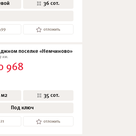
евой
36 сот.
499
отложить
еджном поселке «Немчиново»
3 км.
0 968
 м2
35 сот.
Под ключ
421
отложить