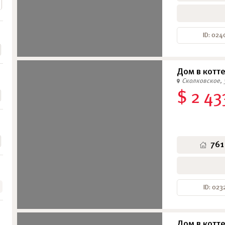
ID: 024
Дом в котт
Сколковское, 
$ 2 43
761
ID: 023
Дом в котт