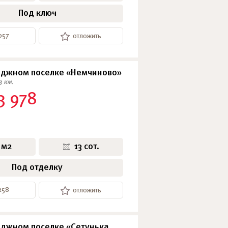
Под ключ
057
отложить
еджном поселке «Немчиново»
3 км.
3 978
 м2
13 сот.
Под отделку
258
отложить
еджном поселке «Сетунька