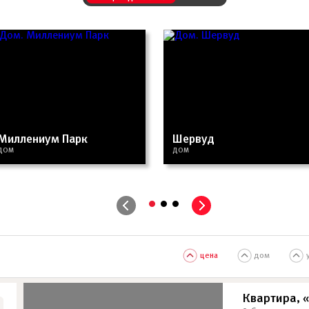
Миллениум Парк
Шервуд
ДОМ
ДОМ
•
•
•
цена
дом
Квартира, 