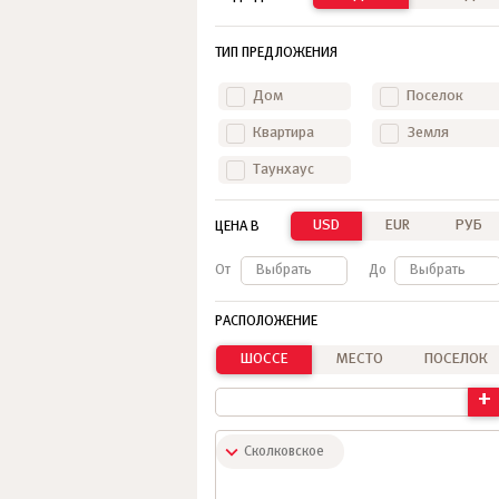
ТИП ПРЕДЛОЖЕНИЯ
Дом
Поселок
Квартира
Земля
Таунхаус
USD
EUR
РУБ
ЦЕНА В
От
Выбрать
До
Выбрать
РАСПОЛОЖЕНИЕ
ШОССЕ
МЕСТО
ПОСЕЛОК
+
Сколковское