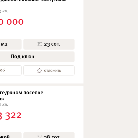
4 км.
0 000
 м2
23 сот.
Под ключ
406
отложить
ттеджном поселке
о»
3 км.
3 322
евой
38 сот.