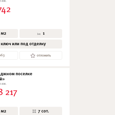
1 км.
742
 м2
1
 ключ или под отделку
963
отложить
еджном поселке
й»
1 км.
8 217
 м2
7 сот.