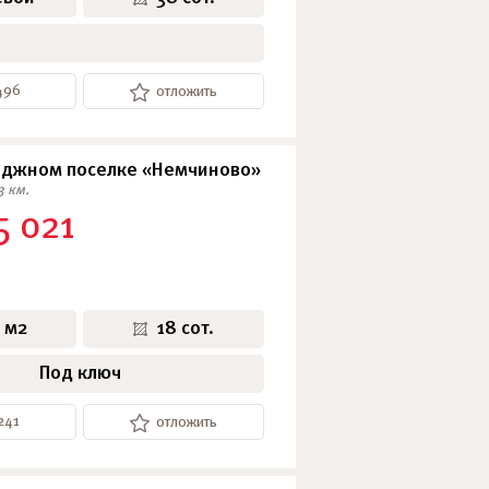
496
отложить
еджном поселке «Немчиново»
3 км.
5 021
 м2
18 сот.
Под ключ
241
отложить