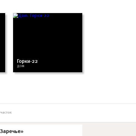
Горки-22
Прозорово
ДОМ
ДОМ
участок
«Заречье»