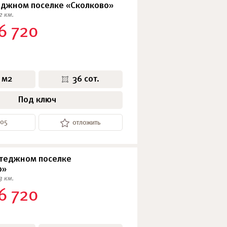
еджном поселке «Сколково»
2 км.
6 720
 м2
36 сот.
Под ключ
205
отложить
ттеджном поселке
о»
3 км.
6 720