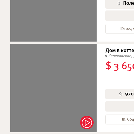
Пол
ID: 024
Дом в котт
Сколковское, 
$ 3 65
970
ID: С0