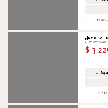
ID: 024
Дом в котт
Сколковское, 
$ 3 22
640
ID: 024