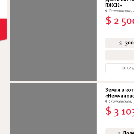
ПЖСК»
Сколковское, 
$ 2 50
300
ID: С0
Земля в ко
«Немчинов
Сколковское, 
$ 3 10
Пол