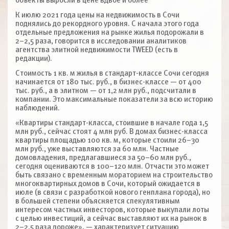
объекты выросли в цене вдвое и более
К июлю 2021 года цены на недвижимость в Сочи
поднялись до рекордного уровня. С начала этого года
отдельные предложения на рынке жилья подорожали в
2–2,5 раза, говорится в исследовании аналитиков
агентства элитной недвижимости TWEED (есть в
редакции).
Стоимость 1 кв. м жилья в стандарт-классе Сочи сегодня
начинается от 180 тыс. руб., в бизнес-классе — от 400
тыс. руб., а в элитном — от 1,2 млн руб., подсчитали в
компании. Это максимальные показатели за всю историю
наблюдений.
«Квартиры стандарт-класса, стоившие в начале года 1,5
млн руб., сейчас стоят 4 млн руб. В домах бизнес-класса
квартиры площадью 100 кв. м, которые стоили 26–30
млн руб., уже выставляются за 60 млн. Частные
домовладения, предлагавшиеся за 50–60 млн руб.,
сегодня оцениваются в 100–120 млн. Отчасти это может
быть связано с временным мораторием на строительство
многоквартирных домов в Сочи, который ожидается в
июле (в связи с разработкой нового генплана города), но
в большей степени объясняется спекулятивным
интересом частных инвесторов, которые выкупали лоты
с целью инвестиций, а сейчас выставляют их на рынок в
2–2,5 раза дороже», — характеризует ситуацию